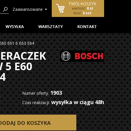
TWÓJ KOSZYK
wartość:
0 zł
Zaawansowane
ilość:
0 szt
WYSYŁKA
WARSZTATY
KONTAKT
60 E61 6 E63 E64
IERACZEK
 5 E60
64
1903
ł
Numer oferty:
wysyłka w ciągu 48h
Czas realizacji:
ODAJ DO KOSZYKA