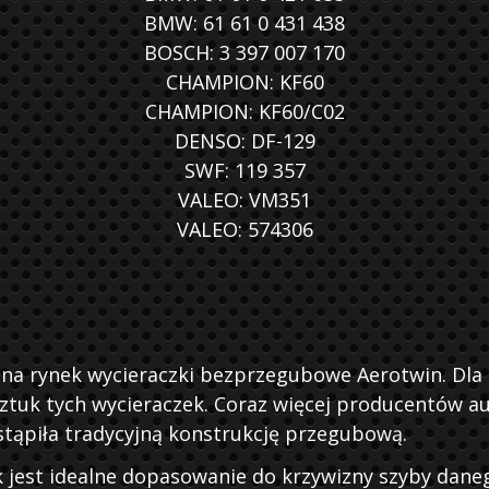
BMW: 61 61 0 431 438
BOSCH: 3 397 007 170
CHAMPION: KF60
CHAMPION: KF60/C02
DENSO: DF-129
SWF: 119 357
VALEO: VM351
VALEO: 574306
 na rynek wycieraczki bezprzegubowe Aerotwin. D
uk tych wycieraczek. Coraz więcej producentów aut
stąpiła tradycyjną konstrukcję przegubową.
jest idealne dopasowanie do krzywizny szyby dane