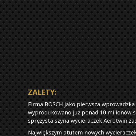
ZALETY:
OIL
Firma BOSCH jako pierwsza wprowadziła
STROL
wyprodukowano już ponad 10 milionów szt
BIL
sprężysta szyna wycieraczek Aerotwin za
Największym atutem nowych wycieraczek 