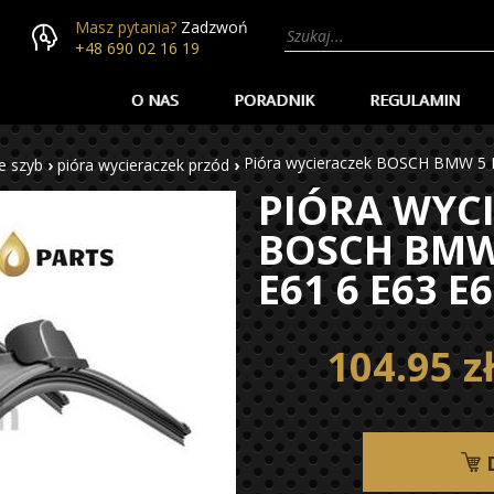
Masz pytania?
Zadzwoń
+48 690 02 16 19
O NAS
PORADNIK
REGULAMIN
Pióra wycieraczek BOSCH BMW 5 E
e szyb
›
pióra wycieraczek przód
›
PIÓRA WYC
BOSCH BMW
E61 6 E63 E
104.95 z
D