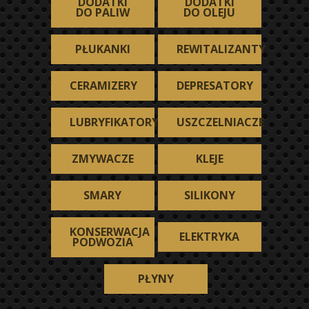
DODATKI
DODATKI
DO PALIW
DO OLEJU
PŁUKANKI
REWITALIZANTY
CERAMIZERY
DEPRESATORY
LUBRYFIKATORY
USZCZELNIACZE
ZMYWACZE
KLEJE
SMARY
SILIKONY
KONSERWACJA
ELEKTRYKA
PODWOZIA
PŁYNY