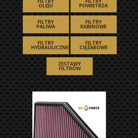
FILTRY
FILTRY
OLEJU
POWIETRZA
FILTRY
FILTRY
PALIWA
KABINOWE
FILTRY
FILTRY
HYDRAULICZNE
CIĘŻAROWE
ZESTAWY
FILTRÓW