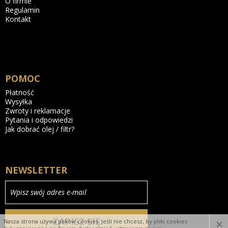
O firmie
Regulamin
Kontakt
POMOC
Płatność
Wysyłka
Zwroty i reklamacje
Pytania i odpowiedzi
Jak dobrać olej / filtr?
NEWSLETTER
Wpisz swój adres e-mail
ZAPISZ SIĘ
×
Nasza strona używa plików cookies. Jeśli nie chcesz, by pliki cookies