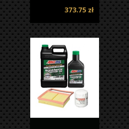
373.75 zł