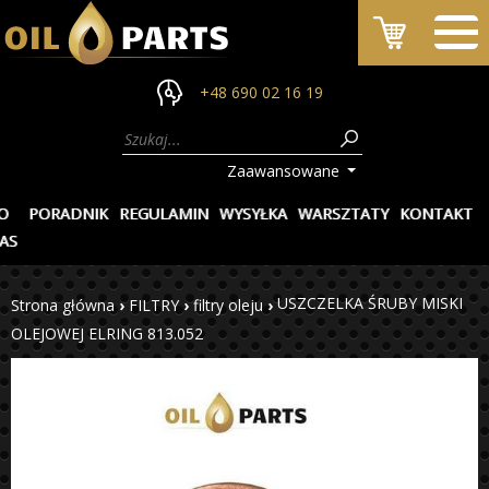
+48 690 02 16 19
Zaawansowane
O
PORADNIK
REGULAMIN
WYSYŁKA
WARSZTATY
KONTAKT
AS
USZCZELKA ŚRUBY MISKI
Strona główna
›
FILTRY
›
filtry oleju
›
OLEJOWEJ ELRING 813.052