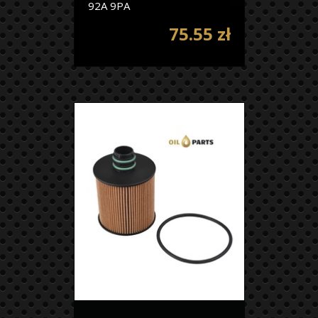
92A 9PA
75.55 zł