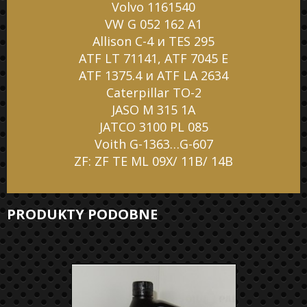
Volvo 1161540
VW G 052 162 A1
Allison C-4 и TES 295
ATF LT 71141, ATF 7045 Е
ATF 1375.4 и ATF LA 2634
Caterpillar TO-2
JASO M 315 1A
JATCO 3100 PL 085
Voith G-1363…G-607
ZF: ZF TE ML 09X/ 11B/ 14B
PRODUKTY PODOBNE