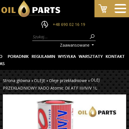
+48 690 02 16 19
Zaawansowane
O
PORADNIK
REGULAMIN
WYSYŁKA
WARSZTATY
KONTAKT
AS
OLEJ
Strona główna
›
OLEJE
›
Oleje przekładniowe
›
PRZEKŁADNIOWY XADO Atomic Oil ATF III/IV/V 1L