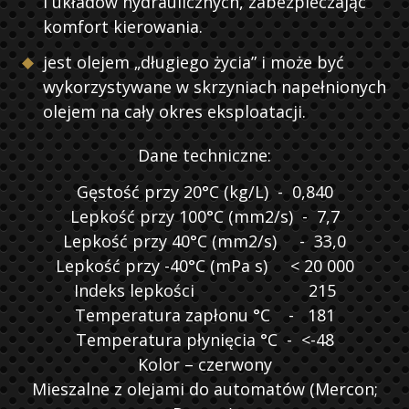
i układów hydraulicznych, zabezpieczając
komfort kierowania.
jest olejem „długiego życia” i może być
wykorzystywane w skrzyniach napełnionych
olejem na cały okres eksploatacji.
Dane techniczne:
Gęstość przy 20°C (kg/L) - 0,840
Lepkość przy 100°C (mm2/s) - 7,7
Lepkość przy 40°C (mm2/s) - 33,0
Lepkość przy -40°C (mPa s) < 20 000
Indeks lepkości 215
Temperatura zapłonu °C - 181
Temperatura płynięcia °C - <-48
Kolor – czerwony
Mieszalne z olejami do automatów (Mercon;