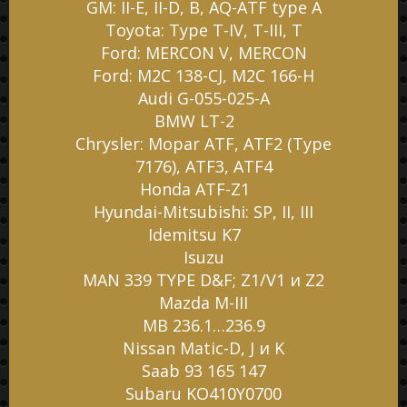
GM: II-E, II-D, B, AQ-ATF type A
Toyota: Type T-IV, T-III, T
Ford: MERCON V, MERCON
Ford: M2C 138-CJ, M2C 166-H
Audi G-055-025-A
BMW LT-2
Chrysler: Mopar ATF, ATF2 (Type
7176), ATF3, ATF4
Honda ATF-Z1
Hyundai-Mitsubishi: SP, II, III
Idemitsu K7
Isuzu
MAN 339 TYPE D&F; Z1/V1 и Z2
Mazda M-III
MB 236.1…236.9
Nissan Matic-D, J и K
Saab 93 165 147
Subaru KO410Y0700